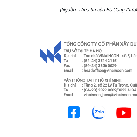
(Nguồn: Theo tin của Bộ Công thươ
TỔNG CÔNG TY CỔ PHẦN XÂY DỰ
TRỤ SỞ TẠI TP. HÀ NỘI:
Địa chỉ
: Tòa nhà VINAINCON - số 5, L
Tel
: (84- 24) 3514 2145
Fax
: (84- 24) 3856 0629
Email
: headoffice@vinaincon.com
VĂN PHÒNG TẠI TP. HỒ CHÍ MINH:
Địa chỉ
: Tầng 2, số 22 Lý Tự Trọng, Qu
Tel
: (84- 28) 3822 8609/3823 4184
Email
: vinaincon_hcm@vinaincon.c