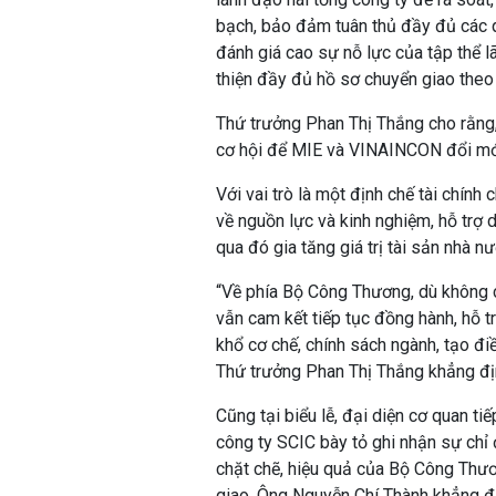
bạch, bảo đảm tuân thủ đầy đủ các 
đánh giá cao sự nỗ lực của tập thể 
thiện đầy đủ hồ sơ chuyển giao theo
Thứ trưởng Phan Thị Thắng cho rằng,
cơ hội để MIE và VINAINCON đổi mới
Với vai trò là một định chế tài chín
về nguồn lực và kinh nghiệm, hỗ trợ 
qua đó gia tăng giá trị tài sản nhà n
“Về phía Bộ Công Thương, dù không c
vẫn cam kết tiếp tục đồng hành, hỗ 
khổ cơ chế, chính sách ngành, tạo đi
Thứ trưởng Phan Thị Thắng khẳng đị
Cũng tại biểu lễ, đại diện cơ quan t
công ty SCIC bày tỏ ghi nhận sự chỉ
chặt chẽ, hiệu quả của Bộ Công Thươn
giao. Ông Nguyễn Chí Thành khẳng địn